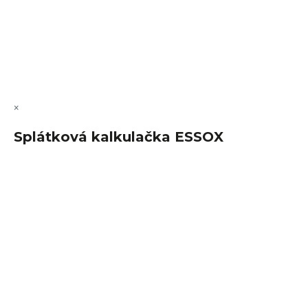
Vytvořil Shoptet Premium
Copyright 2026
FajnSpánek.cz
. Všechna práva vyhrazena.
Upravit nastavení cookies
×
Splátková kalkulačka ESSOX