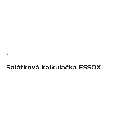
Vytvořil Shoptet Premium
Copyright 2026
FajnSpánek.cz
. Všechna práva vyhrazena.
Upravit nastavení cookies
×
Splátková kalkulačka ESSOX