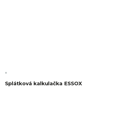
VÝMĚNA • VRACENÍ • REKLAMACE • SERVIS
Vytvořil Shoptet Premium
Copyright 2026
FajnSpánek.cz
. Všechna práva vyhrazena.
Upravit nastavení cookies
×
Splátková kalkulačka ESSOX