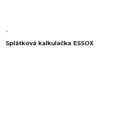
Copyright 2026
FajnSpánek.cz
. Všechna práva vyhrazena.
Upravit nastavení cookies
×
Splátková kalkulačka ESSOX