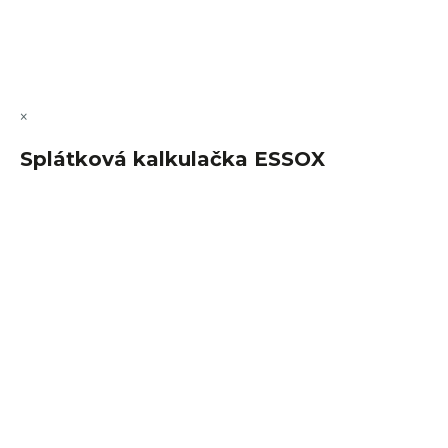
Copyright 2026
FajnSpánek.cz
. Všechna práva vyhrazena.
Upravit nastavení cookies
×
Splátková kalkulačka ESSOX