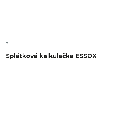
Vytvořil Shoptet Premium
Copyright 2026
FajnSpánek.cz
. Všechna práva vyhrazena.
Upravit nastavení cookies
×
Splátková kalkulačka ESSOX