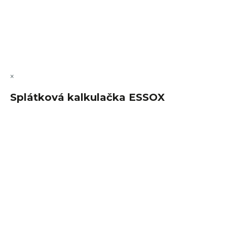
Vytvořil Shoptet Premium
Copyright 2026
FajnSpánek.cz
. Všechna práva vyhrazena.
Upravit nastavení cookies
×
Splátková kalkulačka ESSOX