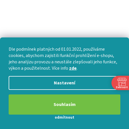
Dle podmínek platných od 01.01.2022, používáme
cookies, abychom zajistili funkční prohlížení e-shopu,
Sledovat na Instagramu
jeho analýzu provozu a neustále zlepšovali jeho funkce,
výkon a použitelnost. Více info
zde
.
Nastavení
Zobrazit
VÝMĚNA • VRACENÍ • REKLAMACE • SERVIS
Souhlasím
odmítnout
Vytvořil Shoptet Premium