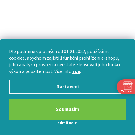
Dle podmínek platných od 01.01.2022, používáme
cookies, abychom zajistili funkční prohlížení e-shopu,
jeho analýzu provozu a neustále zlepšovali jeho funkce,
Sledovat na Instagramu
výkon a použitelnost. Více info
zde
.
Nastavení
Zobrazit
VÝMĚNA • VRACENÍ • REKLAMACE • SERVIS
Souhlasím
odmítnout
Vytvořil Shoptet Premium