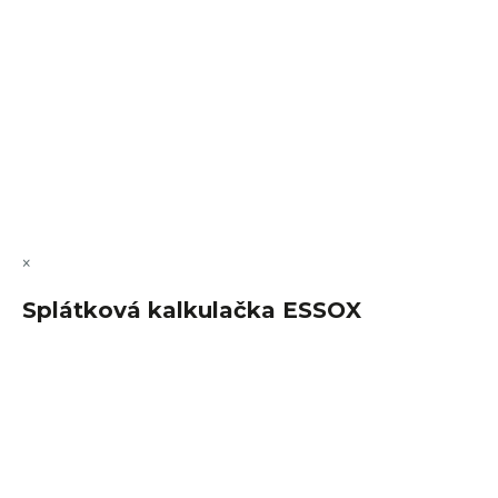
Vytvořil Shoptet Premium
Copyright 2026
FajnSpánek.cz
. Všechna práva vyhrazena.
Upravit nastavení cookies
×
Splátková kalkulačka ESSOX