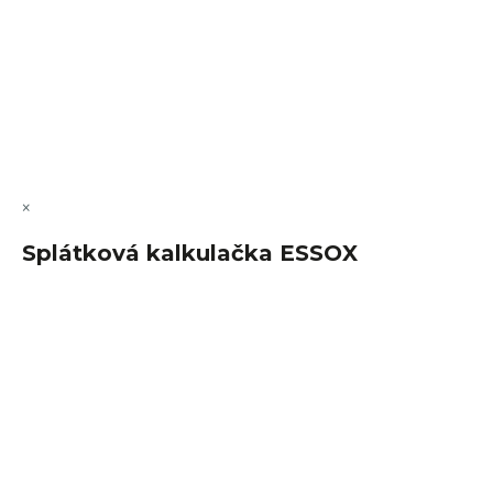
Vytvořil Shoptet Premium
Copyright 2026
FajnSpánek.cz
. Všechna práva vyhrazena.
Upravit nastavení cookies
×
Splátková kalkulačka ESSOX