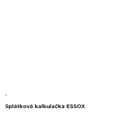
Sledovat na Instagramu
VÝMĚNA • VRACENÍ • REKLAMACE • SERVIS
Vytvořil Shoptet Premium
Copyright 2026
FajnSpánek.cz
. Všechna práva vyhrazena.
Upravit nastavení cookies
×
Splátková kalkulačka ESSOX