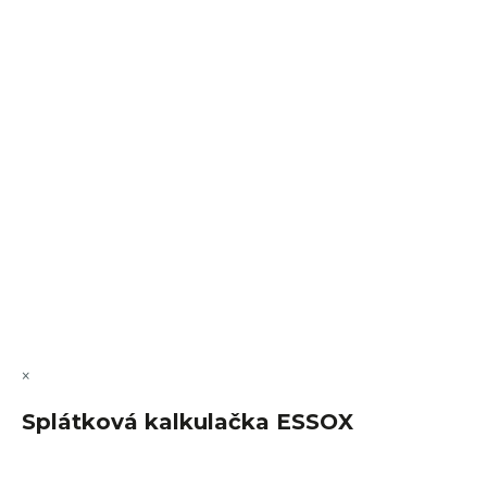
Sledovat na Instagramu
VÝMĚNA • VRACENÍ • REKLAMACE • SERVIS
Vytvořil Shoptet Premium
Copyright 2026
FajnSpánek.cz
. Všechna práva vyhrazena.
Upravit nastavení cookies
×
Splátková kalkulačka ESSOX