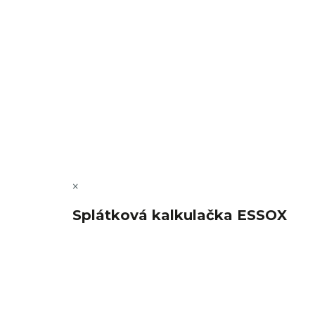
Copyright 2026
FajnSpánek.cz
. Všechna práva vyhra
×
Splátková kalkulačka ESSOX