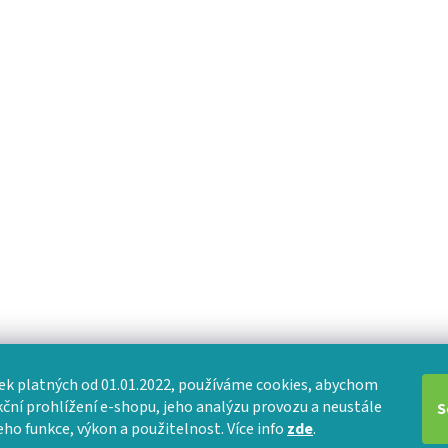
k platných od 01.01.2022, používáme cookies, abychom
nkční prohlížení e-shopu, jeho analýzu provozu a neustále
S
eho funkce, výkon a použitelnost. Více info
zde
.