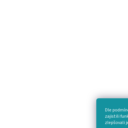
Dle podmíne
zajistili fu
zlepšovali j