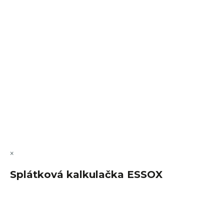
VÝMĚNA • VRACENÍ • REKLAMACE • SERVIS
Vytvořil Shoptet Premium
Copyright 2026
FajnSpánek.cz
. Všechna práva vyhrazena.
Upravit nastavení cookies
×
Splátková kalkulačka ESSOX