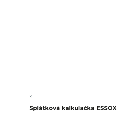
Sledovat na Instagramu
Copyright 2026
FajnSpánek.cz
. Všechna práva vyhra
×
Splátková kalkulačka ESSOX