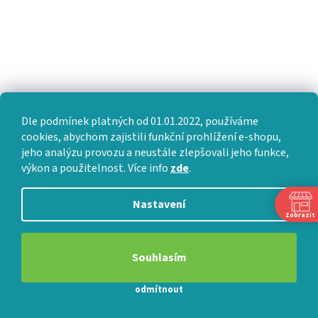
Jak vybrat matraci do pokoje pro hosty
Jak vybrat partnerskou matraci
Slovník pojmů
Dle podmínek platných od 01.01.2022, používáme
cookies, abychom zajistili funkční prohlížení e-shopu,
jeho analýzu provozu a neustále zlepšovali jeho funkce,
výkon a použitelnost. Více info
zde
.
Nastavení
Zobrazit
Souhlasím
PŘIJÍMÁME ONLINE PLATBY
odmítnout