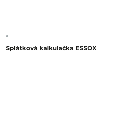
Copyright 2026
FajnSpánek.cz
. Všechna práva vyhrazena.
Upravit nastavení cookies
×
Splátková kalkulačka ESSOX