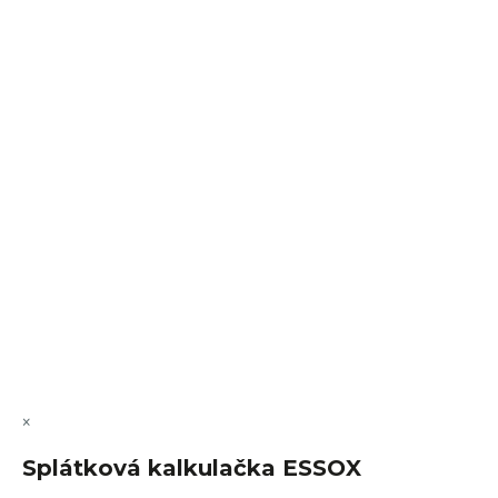
Sledovat na Instagramu
VÝMĚNA • VRACENÍ • REKLAMACE • SERVIS
Vytvořil Shoptet Premium
Copyright 2026
FajnSpánek.cz
. Všechna práva vyhrazena.
Upravit nastavení cookies
×
Splátková kalkulačka ESSOX