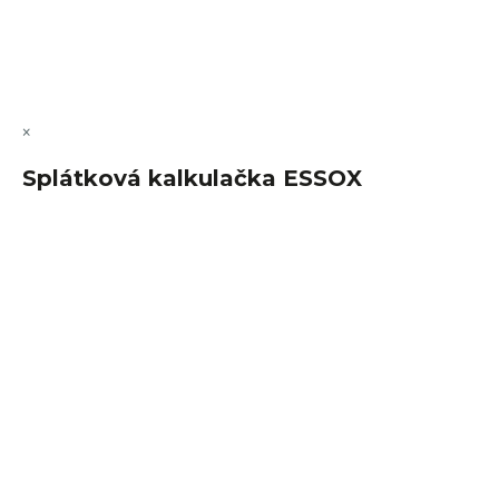
Copyright 2026
FajnSpánek.cz
. Všechna práva vyhrazena.
Upravit nastavení cookies
×
Splátková kalkulačka ESSOX