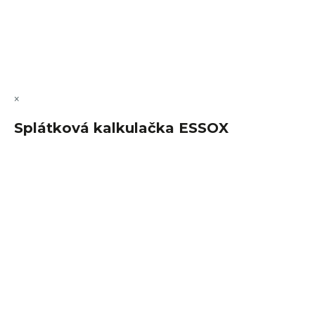
Vytvořil Shoptet Premium
Copyright 2026
FajnSpánek.cz
. Všechna práva vyhrazena.
Upravit nastavení cookies
×
Splátková kalkulačka ESSOX