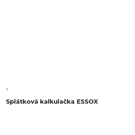
VÝMĚNA • VRACENÍ • REKLAMACE • SERVIS
Vytvořil Shoptet Premium
Copyright 2026
FajnSpánek.cz
. Všechna práva vyhrazena.
Upravit nastavení cookies
×
Splátková kalkulačka ESSOX