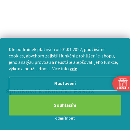
VÝMĚNA • VRACENÍ • REKLAMACE • SERVIS
Vytvořil Shoptet Premium
Dle podmínek platných od 01.01.2022, používáme
cookies, abychom zajistili funkční prohlížení e-shopu,
Copyright 2026
FajnSpánek.cz
. Všechna práva vyhrazena.
Upravit nastavení cookies
jeho analýzu provozu a neustále zlepšovali jeho funkce,
výkon a použitelnost. Více info
zde
.
×
Nastavení
Zobrazit
Splátková kalkulačka ESSOX
Souhlasím
odmítnout