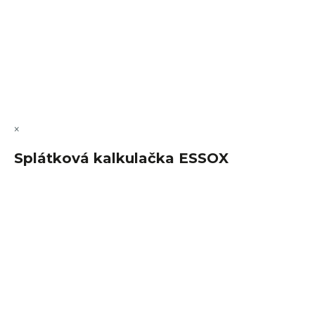
Vytvořil Shoptet Premium
Copyright 2026
FajnSpánek.cz
. Všechna práva vyhrazena.
Upravit nastavení cookies
×
Splátková kalkulačka ESSOX