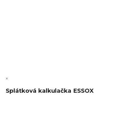
VÝMĚNA • VRACENÍ • REKLAMACE • SERVIS
Vytvořil Shoptet Premium
Copyright 2026
FajnSpánek.cz
. Všechna práva vyhrazena.
Upravit nastavení cookies
×
Splátková kalkulačka ESSOX