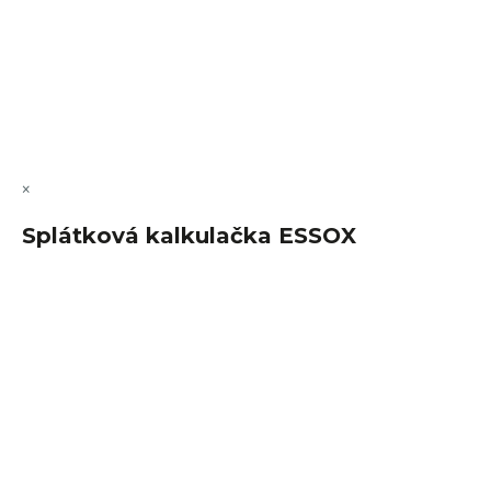
Vytvořil Shoptet Premium
Copyright 2026
FajnSpánek.cz
. Všechna práva vyhrazena.
Upravit nastavení cookies
×
Splátková kalkulačka ESSOX