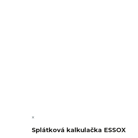
Sledovat na Instagramu
Copyright 2026
FajnSpánek.cz
. Všechna práva vyhra
×
Splátková kalkulačka ESSOX