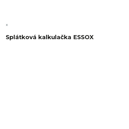
Copyright 2026
FajnSpánek.cz
. Všechna práva vyhrazena.
Upravit nastavení cookies
×
Splátková kalkulačka ESSOX