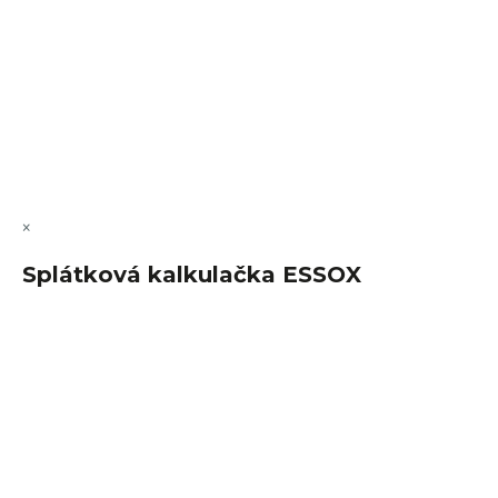
Vytvořil Shoptet Premium
Copyright 2026
FajnSpánek.cz
. Všechna práva vyhrazena.
Upravit nastavení cookies
×
Splátková kalkulačka ESSOX