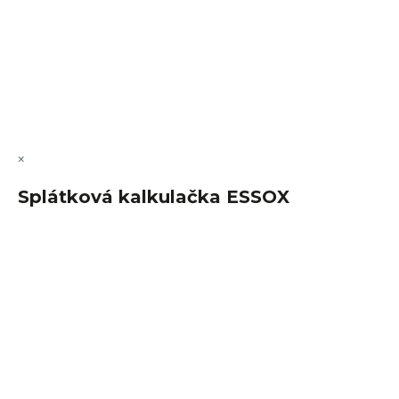
Vytvořil Shoptet Premium
Copyright 2026
FajnSpánek.cz
. Všechna práva vyhrazena.
Upravit nastavení cookies
×
Splátková kalkulačka ESSOX