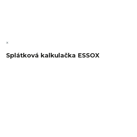
Vytvořil Shoptet Premium
Copyright 2026
FajnSpánek.cz
. Všechna práva vyhrazena.
Upravit nastavení cookies
×
Splátková kalkulačka ESSOX