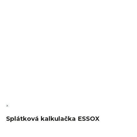
Sledovat na Instagramu
VÝMĚNA • VRACENÍ • REKLAMACE • SERVIS
Vytvořil Shoptet Premium
Copyright 2026
FajnSpánek.cz
. Všechna práva vyhrazena.
Upravit nastavení cookies
×
Splátková kalkulačka ESSOX