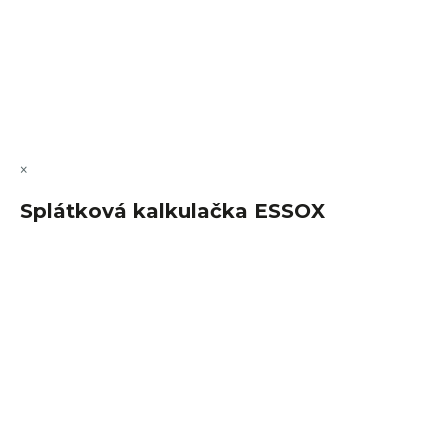
Vytvořil Shoptet Premium
Copyright 2026
FajnSpánek.cz
. Všechna práva vyhrazena.
Upravit nastavení cookies
×
Splátková kalkulačka ESSOX