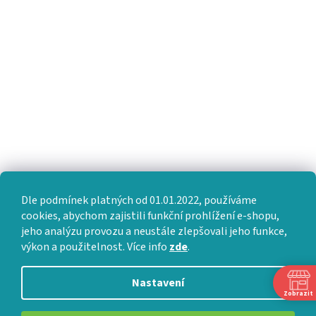
Dle podmínek platných od 01.01.2022, používáme
cookies, abychom zajistili funkční prohlížení e-shopu,
jeho analýzu provozu a neustále zlepšovali jeho funkce,
výkon a použitelnost. Více info
zde
.
Nastavení
Zobrazit