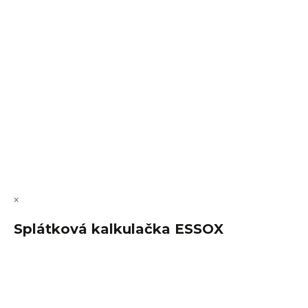
VÝMĚNA • VRACENÍ • REKLAMACE • SERVIS
Vytvořil Shoptet Premium
Copyright 2026
FajnSpánek.cz
. Všechna práva vyhrazena.
Upravit nastavení cookies
×
Splátková kalkulačka ESSOX