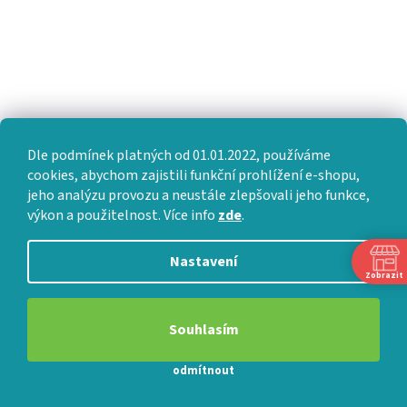
Jak vybrat partnerskou matraci
Slovník pojmů
Dle podmínek platných od 01.01.2022, používáme
cookies, abychom zajistili funkční prohlížení e-shopu,
jeho analýzu provozu a neustále zlepšovali jeho funkce,
výkon a použitelnost. Více info
zde
.
Nastavení
Zobrazit
Souhlasím
PŘIJÍMÁME ONLINE PLATBY
odmítnout