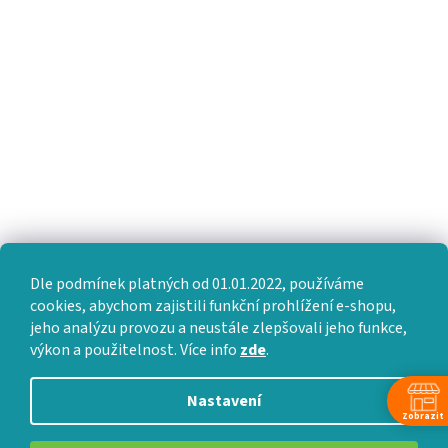
Dle podmínek platných od 01.01.2022, používáme
cookies, abychom zajistili funkční prohlížení e-shopu,
jeho analýzu provozu a neustále zlepšovali jeho funkce,
výkon a použitelnost. Více info
zde
.
Nastavení
Zobrazit