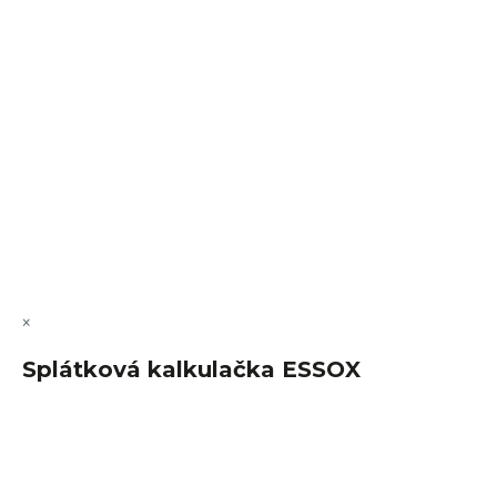
VÝMĚNA • VRACENÍ • REKLAMACE • SERVIS
Vytvořil Shoptet Premium
Copyright 2026
FajnSpánek.cz
. Všechna práva vyhrazena.
Upravit nastavení cookies
×
Splátková kalkulačka ESSOX