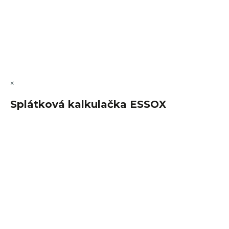
Vytvořil Shoptet Premium
Copyright 2026
FajnSpánek.cz
. Všechna práva vyhrazena.
Upravit nastavení cookies
×
Splátková kalkulačka ESSOX