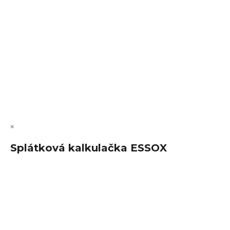
VÝMĚNA • VRACENÍ • REKLAMACE • SERVIS
Vytvořil Shoptet Premium
Copyright 2026
FajnSpánek.cz
. Všechna práva vyhrazena.
Upravit nastavení cookies
×
Splátková kalkulačka ESSOX