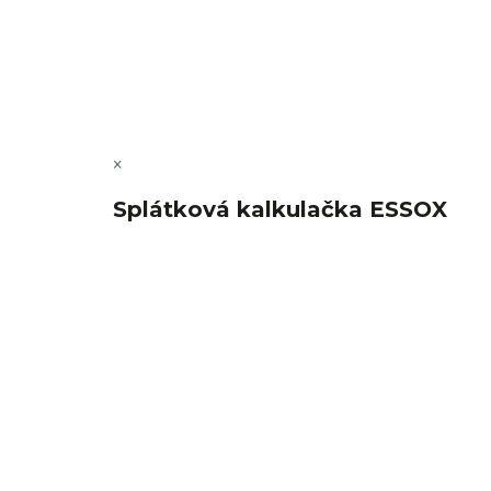
Copyright 2026
FajnSpánek.cz
. Všechna práva vyhra
×
Splátková kalkulačka ESSOX