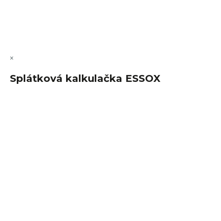
Copyright 2026
FajnSpánek.cz
. Všechna práva vyhrazena.
Upravit nastavení cookies
×
Splátková kalkulačka ESSOX