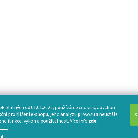
k platných od 01.01.2022, používáme cookies, abychom
nkční prohlížení e-shopu, jeho analýzu provozu a neustále
S
eho funkce, výkon a použitelnost. Více info
zde
.
ní