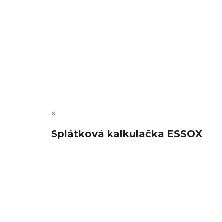
Copyright 2026
FajnSpánek.cz
. Všechna práva vyhra
×
Splátková kalkulačka ESSOX