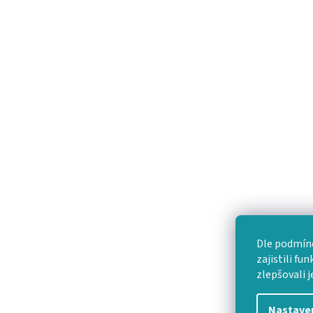
Dle podmíne
zajistili fu
zlepšovali j
Nastave