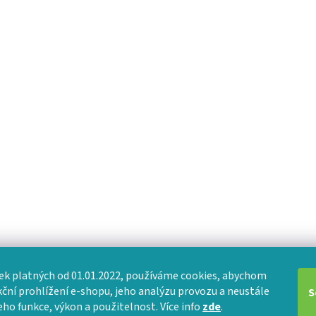
k platných od 01.01.2022, používáme cookies, abychom
nkční prohlížení e-shopu, jeho analýzu provozu a neustále
S
eho funkce, výkon a použitelnost. Více info
zde
.