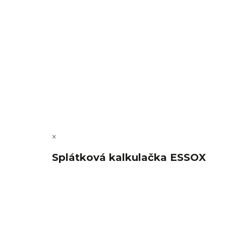
Copyright 2026
FajnSpánek.cz
. Všechna práva vyhra
×
Splátková kalkulačka ESSOX