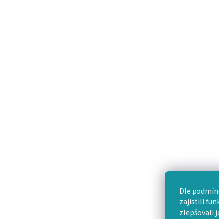
Dle podmíne
zajistili fu
zlepšovali j