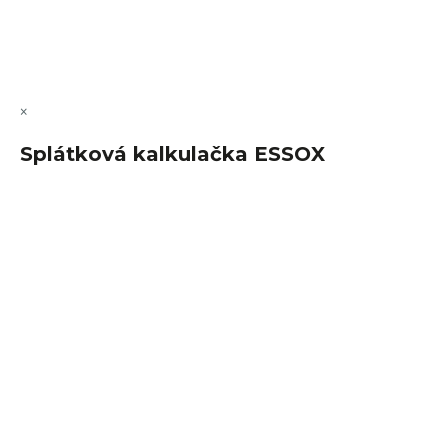
Copyright 2026
FajnSpánek.cz
. Všechna práva vyhrazena.
Upravit nastavení cookies
×
Splátková kalkulačka ESSOX