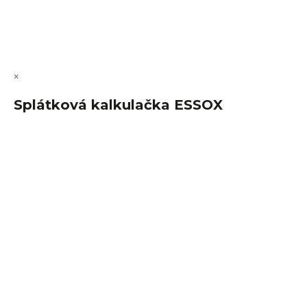
Copyright 2026
FajnSpánek.cz
. Všechna práva vyhrazena.
Upravit nastavení cookies
×
Splátková kalkulačka ESSOX