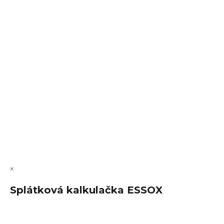
VÝMĚNA • VRACENÍ • REKLAMACE • SERVIS
Vytvořil Shoptet Premium
Copyright 2026
FajnSpánek.cz
. Všechna práva vyhrazena.
Upravit nastavení cookies
×
Splátková kalkulačka ESSOX