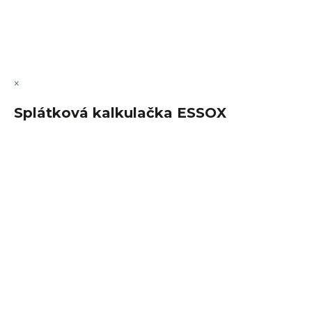
Copyright 2026
FajnSpánek.cz
. Všechna práva vyhrazena.
Upravit nastavení cookies
×
Splátková kalkulačka ESSOX