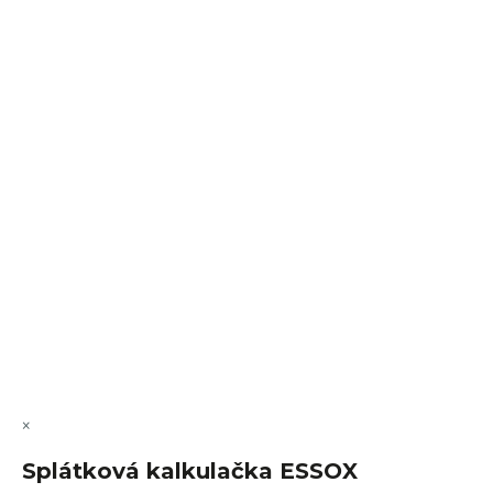
Sledovat na Instagramu
VÝMĚNA • VRACENÍ • REKLAMACE • SERVIS
Vytvořil Shoptet Premium
Copyright 2026
FajnSpánek.cz
. Všechna práva vyhrazena.
Upravit nastavení cookies
×
Splátková kalkulačka ESSOX