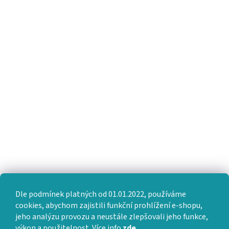
Dle podmínek platných od 01.01.2022, používáme
cookies, abychom zajistili funkční prohlížení e-shopu,
jeho analýzu provozu a neustále zlepšovali jeho funkce,
výkon a použitelnost. Více info
zde
.