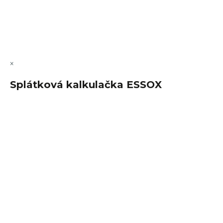
Copyright 2026
FajnSpánek.cz
. Všechna práva vyhrazena.
Upravit nastavení cookies
×
Splátková kalkulačka ESSOX