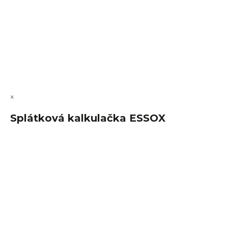
Vytvořil Shoptet Premium
Copyright 2026
FajnSpánek.cz
. Všechna práva vyhrazena.
Upravit nastavení cookies
×
Splátková kalkulačka ESSOX