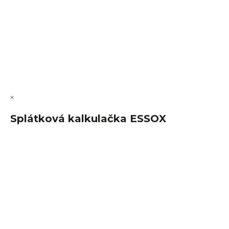
Vytvořil Shoptet Premium
Copyright 2026
FajnSpánek.cz
. Všechna práva vyhrazena.
Upravit nastavení cookies
×
Splátková kalkulačka ESSOX